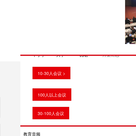
按行业需求
政府机关 司法部门 部队指挥 能源交通
视频摄录
提交
体育场馆 医疗机构 企业集团 酒店宾馆
录播主机
中小学 大学 机场
方案汇总
2K高清摄像跟踪系统
10-30人会议 >
广东省
100人以上会议
教育
吊麦
30-100人会议
录音话筒
教育音频