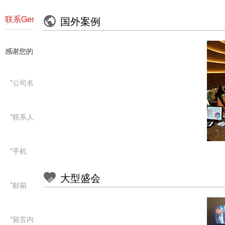
联系Gestton捷思通
国外案例
会议音箱
按业务需求
感谢您的耐心配合，我们会尽快与您联系！
线性阵列音箱
小型会议室应用方案
*
公司名称
专业功放
中小型会议室应用方案
周边处理
*
联系人
大型多功能厅应用方案
礼堂报告厅应用方案
*
手机
体育场馆应用方案
演出系统
大型盛会
分布式音视频应用方案
*
邮箱
演出无线话筒
指挥中心应用方案
天线放大系统
*
留言内容