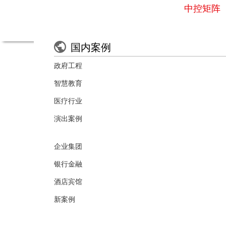
中控矩阵
智能中控主机
国内案例
可编程触摸屏
政府工程
智慧教育
电源管理系统
医疗行业
演出案例
音量控制器
企业集团
视频矩阵
银行金融
酒店宾馆
扩声系统
新案例
专业音箱