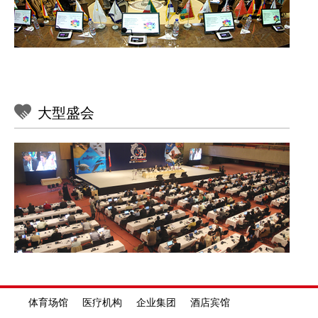
中小型会议室应用方案
天线放大系统
大型多功能厅应用方案
礼堂报告厅应用方案
视频摄录
体育场馆应用方案
大型盛会
录播主机
干货分享！大型多功能厅会议系统设计方案（内附拓扑
分布式音视频应用方案
图）
2K高清摄像跟踪系统
指挥中心应用方案
一套专业靠谱的会议系统设计方案，当然需要各个环节的配合。无
论是互联网、会议讨论系统中控系统还是扩声系统，在会议系统设
教育
吊麦扩声
计方案虽扮演着不同的角色，但互相配合，提高工作效率，保障现
按行业需求
场有序进行。拨打400-850-9833或浏览Gestton捷思通官网
录音话筒
（www.gestton.cn）了解详情。
政府机关 司法部门 部队指挥 能源交通
教育音频
Gestton捷思通官网
¥
起
体育场馆 医疗机构 企业集团 酒店宾馆
KS系列