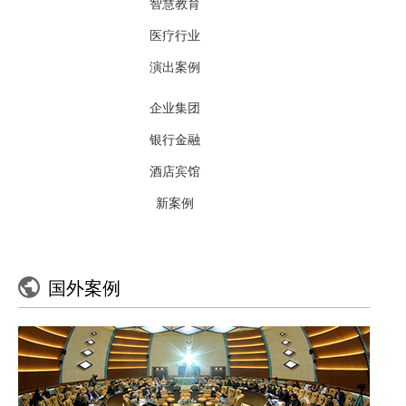
智慧教育
视频矩阵
等会议系统、会议中控及专业扩声工程，提供方案设计、安装及调试
医疗行业
服务，26年行业经验，专业工程师团队在线及时响应需求！
演出案例
扩声系统
企业集团
专业音箱
银行金融
会议音箱
酒店宾馆
新案例
会议室应用方案
多功能厅/礼堂/报告厅
大型场/馆
线性阵列音箱
专业功放
分布式/指挥中心
无纸化系统平台
教室扩声系统
国外案例
周边处理
按业务需求
演出系统
小型会议室应用方案
演出无线话筒