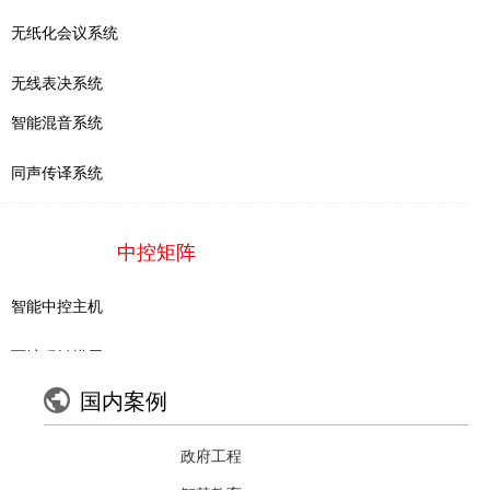
成功案例
无纸化会议系统
无线表决系统
新闻中心
智能混音系统
同声传译系统
技术支持
关于我们
中控矩阵
智能中控主机
联系我们
可编程触摸屏
免费定制解决方案
国内案例
电源管理系统
专业工程师团队及时响应需求
政府工程
音量控制器
Gestton捷思通承接会议室、多功能厅、报告厅、剧场剧院、体育场馆