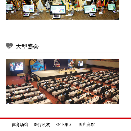
中小型会议室应用方案
天线放大系统
大型多功能厅应用方案
专注音视频系统行业10年
礼堂报告厅应用方案
视频摄录
体育场馆应用方案
大型盛会
中小型会议室音响系统设计普遍存在痛点
录播主机
分布式音视频应用方案
设计方案没有标准
2K高清摄像跟踪系统
指挥中心应用方案
设计院、集成商、工程商、代理商、厂家
每个人设计的方案都不一样，
通常的设计标准就是看有多少预算？
教育
吊麦扩声
按行业需求
录音话筒
政府机关 司法部门 部队指挥 能源交通
教育音频
体育场馆 医疗机构 企业集团 酒店宾馆
KS系列