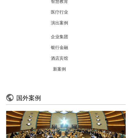
智慧教育
视频矩阵
医疗行业
当前位置：
演出案例
扩声系统
首页
>
企业集团
专业音箱
银行金融
会议音箱
酒店宾馆
新案例
线性阵列音箱
2大研发中心
专业功放
国外案例
周边处理
4大生产基地
按业务需求
演出系统
80多项产品资质认证
小型会议室应用方案
演出无线话筒